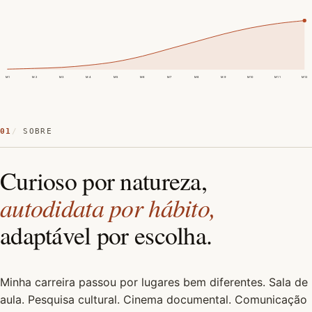
M1
M2
M3
M4
M5
M6
M7
M8
M9
M10
M11
M12
01
SOBRE
Curioso por natureza,
autodidata por hábito,
adaptável por escolha.
Minha carreira passou por lugares bem diferentes. Sala de
aula. Pesquisa cultural. Cinema documental. Comunicação