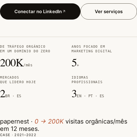
Conectar no LinkedIn
Ver serviços
DE TRÁFEGO ORGÂNICO
ANOS FOCADO EM
EM UM DOMÍNIO DO ZERO
MARKETING DIGITAL
200K
5
/mês
+
MERCADOS
IDIOMAS
QUE LIDERO HOJE
PROFISSIONAIS
2
3
BR · ES
EN · PT · ES
papernest ·
0 → 200K
visitas orgânicas/mês
em 12 meses.
CASE · 2021–2022