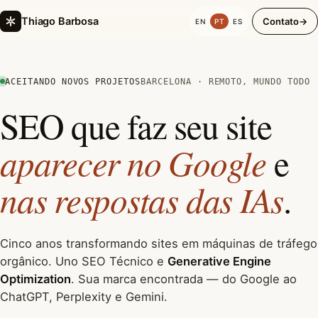
Thiago Barbosa
Contato
→
EN
PT
ES
ACEITANDO NOVOS PROJETOS
BARCELONA · REMOTO, MUNDO TODO
SEO que faz seu site
aparecer no Google
e
nas respostas das IAs
.
Cinco anos transformando sites em máquinas de tráfego
orgânico. Uno SEO Técnico e
Generative Engine
Optimization
. Sua marca encontrada — do Google ao
ChatGPT, Perplexity e Gemini.