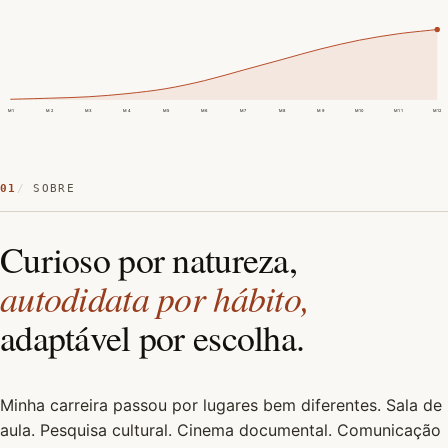
M1
M2
M3
M4
M5
M6
M7
M8
M9
M10
M11
M12
01
SOBRE
Curioso por natureza,
autodidata por hábito,
adaptável por escolha.
Minha carreira passou por lugares bem diferentes. Sala de
aula. Pesquisa cultural. Cinema documental. Comunicação