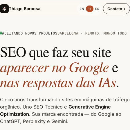
Thiago Barbosa
Contato
→
EN
PT
ES
ACEITANDO NOVOS PROJETOS
BARCELONA · REMOTO, MUNDO TODO
SEO que faz seu site
aparecer no Google
e
nas respostas das IAs
.
Cinco anos transformando sites em máquinas de tráfego
orgânico. Uno SEO Técnico e
Generative Engine
Optimization
. Sua marca encontrada — do Google ao
ChatGPT, Perplexity e Gemini.