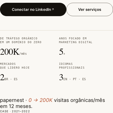
Conectar no LinkedIn
Ver serviços
DE TRÁFEGO ORGÂNICO
ANOS FOCADO EM
EM UM DOMÍNIO DO ZERO
MARKETING DIGITAL
200K
5
/mês
+
MERCADOS
IDIOMAS
QUE LIDERO HOJE
PROFISSIONAIS
2
3
BR · ES
EN · PT · ES
papernest ·
0 → 200K
visitas orgânicas/mês
em 12 meses.
CASE · 2021–2022